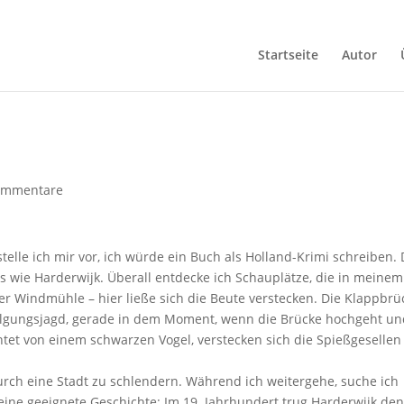
Startseite
Autor
ommentare
elle ich mir vor, ich würde ein Buch als Holland-Krimi schreiben. 
s wie Harderwijk. Überall entdecke ich Schauplätze, die in meinem
r Windmühle – hier ließe sich die Beute verstecken. Die Klappbrü
rfolgungsjagd, gerade in dem Moment, wenn die Brücke hochgeht u
tet von einem schwarzen Vogel, verstecken sich die Spießgesellen
rch eine Stadt zu schlendern. Während ich weitergehe, suche ich
ne geeignete Geschichte: Im 19. Jahrhundert trug Harderwijk de