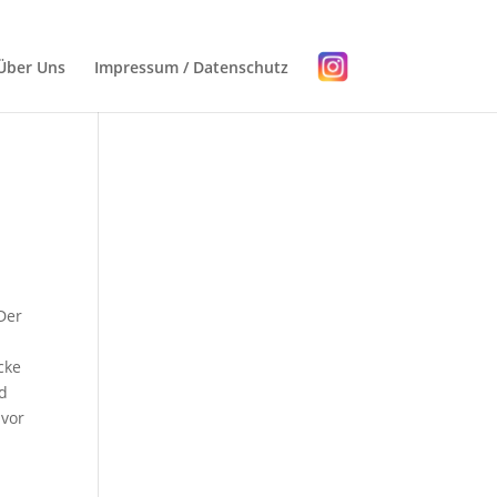
Über Uns
Impressum / Datenschutz
Der
cke
nd
 vor
n