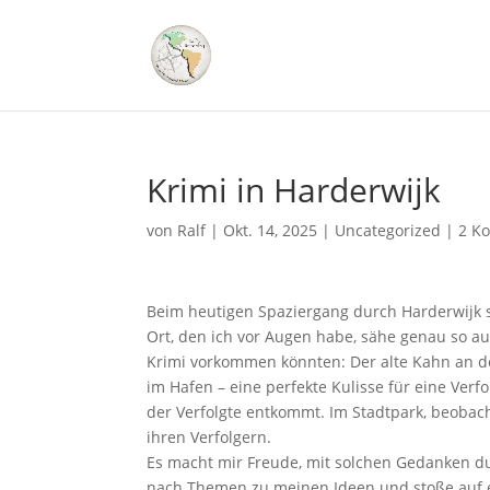
Krimi in Harderwijk
von
Ralf
|
Okt. 14, 2025
|
Uncategorized
|
2 K
Beim heutigen Spaziergang durch Harderwijk st
Ort, den ich vor Augen habe, sähe genau so au
Krimi vorkommen könnten: Der alte Kahn an de
im Hafen – eine perfekte Kulisse für eine Ve
der Verfolgte entkommt. Im Stadtpark, beobach
ihren Verfolgern.
Es macht mir Freude, mit solchen Gedanken du
nach Themen zu meinen Ideen und stoße auf ei